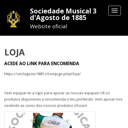
Sociedade Musical 3
Toggle
d'Agosto de 1885
navigat
Website oficial
LOJA
ACEDE AO LINK PARA ENCOMENDA
https://sm3agosto1885.s9.emjogo.pt/pt/loja/
Vem equipar-te a rigor para apoiar as nossas equipas! Vê os
produtos disponíveis e encomenda o teu preferido. Vem apoiar-nos
vestindo as cores dos nossos produtos oficiais!